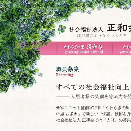
全室ユニット型個室特養「やわらぎの里 
の里 西多田」で新しい『快護』技術を
社会福祉法人 正和会では『人財』の募