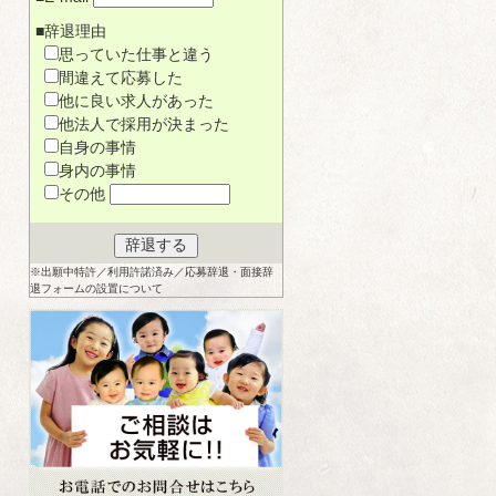
■辞退理由
思っていた仕事と違う
間違えて応募した
他に良い求人があった
他法人で採用が決まった
自身の事情
身内の事情
その他
※出願中特許／利用許諾済み／応募辞退・面接辞
退フォームの設置について