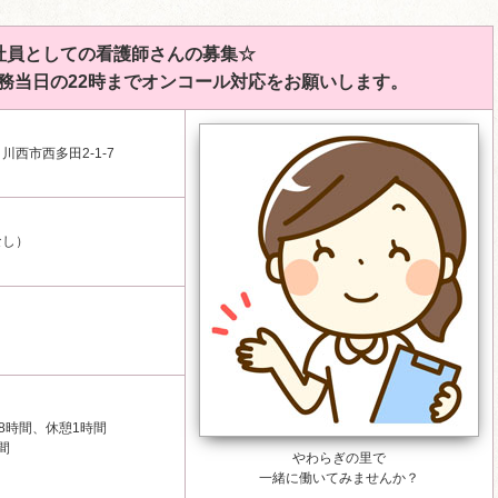
社員としての看護師さんの募集☆
務当日の22時までオンコール対応をお願いします。
西市西多田2-1-7
なし）
※実働8時間、休憩1時間
間
やわらぎの里で
一緒に働いてみませんか？