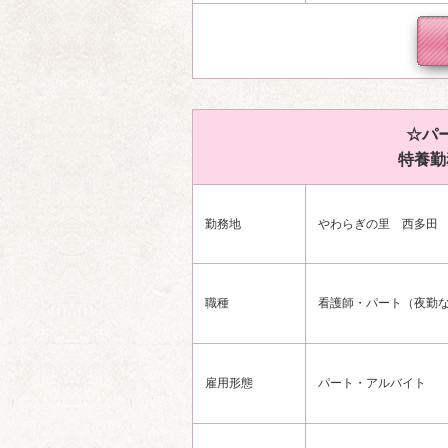
☆パ
特養勤
勤務地
やわらぎの里 西多田 川
職種
看護師・パート（夜勤
雇用形態
パート・アルバイト