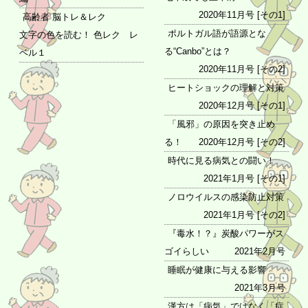
2020年11月号 [その1]
高齢者 脳トレ＆レク
ポルトガル語が語源とな
文字の色を読む！ 色レク レ
る“Canbo”とは？
ベル１
2020年11月号 [その2]
ヒートショックの理解と対策
2020年12月号 [その1]
「風邪」の原因を突き止め
る！
2020年12月号 [その2]
時代に見る病気との闘い！
2021年1月号 [その1]
ノロウイルスの感染防止対策
2021年1月号 [その2]
『毒水！？』炭酸パワーがス
ゴイらしい
2021年2月号
睡眠が健康に与える影響
2021年3月号
漢方は「病気」ではなく「症