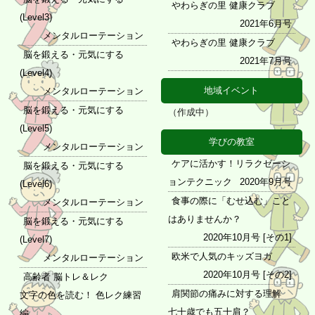
やわらぎの里 健康クラブ
(Level3)
2021年6月号
メンタルローテーション
やわらぎの里 健康クラブ
脳を鍛える・元気にする
2021年7月号
(Level4)
地域イベント
メンタルローテーション
脳を鍛える・元気にする
（作成中）
(Level5)
学びの教室
メンタルローテーション
ケアに活かす！リラクゼーシ
脳を鍛える・元気にする
ョンテクニック
2020年9月号
(Level6)
食事の際に「むせ込む」こと
メンタルローテーション
はありませんか？
脳を鍛える・元気にする
2020年10月号 [その1]
(Level7)
欧米で人気のキッズヨガ
メンタルローテーション
2020年10月号 [その2]
高齢者 脳トレ＆レク
肩関節の痛みに対する理解
文字の色を読む！ 色レク練習
七十歳でも五十肩？
編